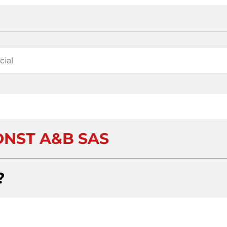
ONST A&B SAS
?