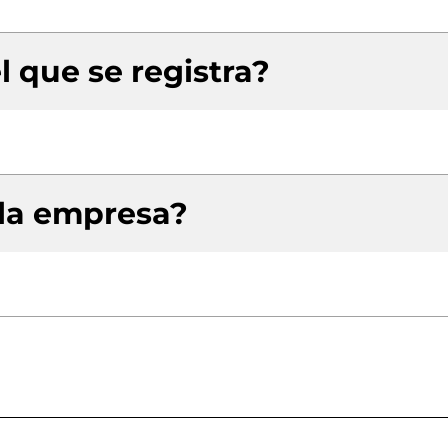
l que se registra?
 la empresa?