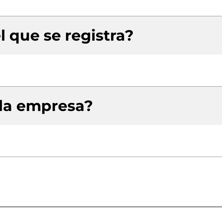
l que se registra?
 la empresa?