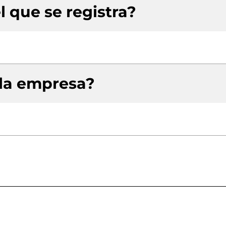
l que se registra?
 la empresa?