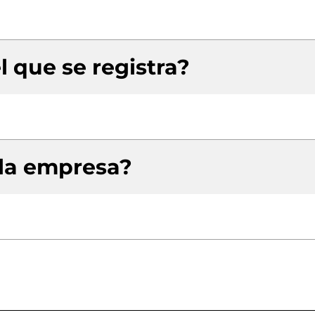
l que se registra?
 la empresa?