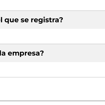
l que se registra?
 la empresa?