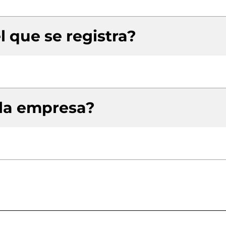
l que se registra?
 la empresa?