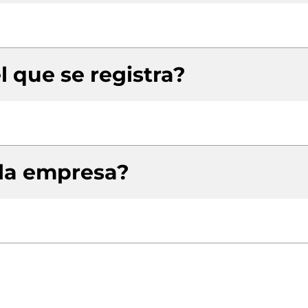
l que se registra?
 la empresa?