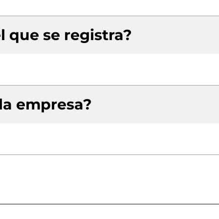
l que se registra?
 la empresa?