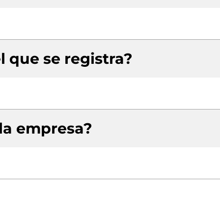
l que se registra?
 la empresa?