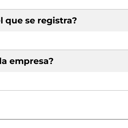
l que se registra?
 la empresa?