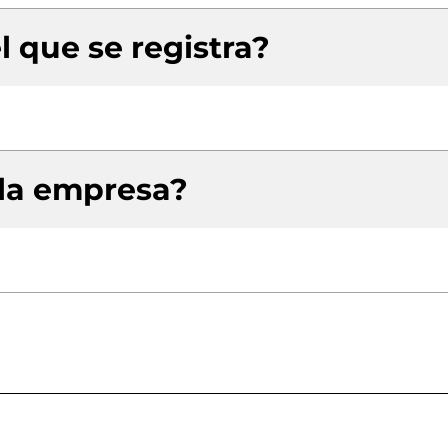
l que se registra?
 la empresa?