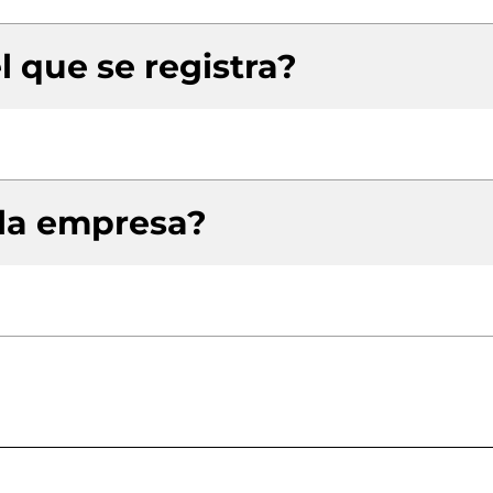
l que se registra?
 la empresa?