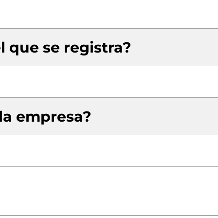
l que se registra?
 la empresa?