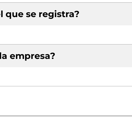
l que se registra?
 la empresa?