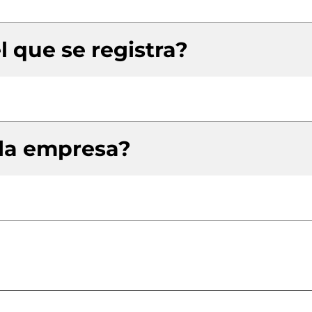
l que se registra?
 la empresa?