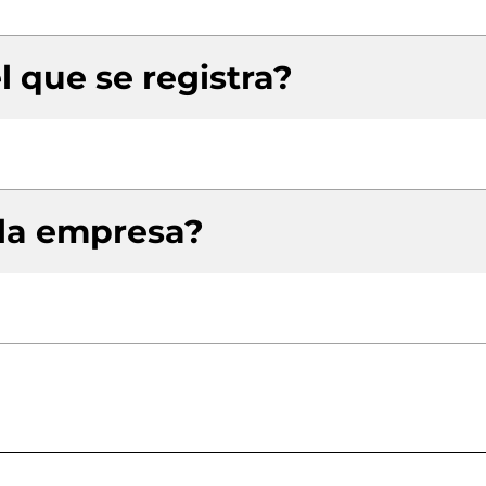
l que se registra?
 la empresa?