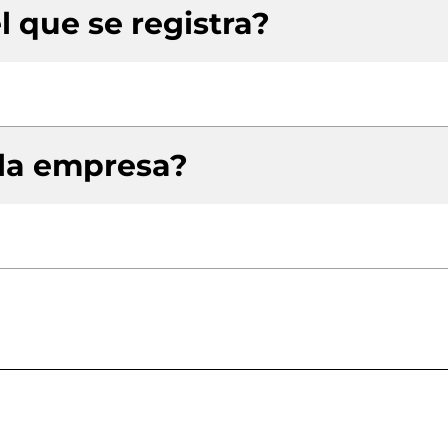
l que se registra?
 la empresa?