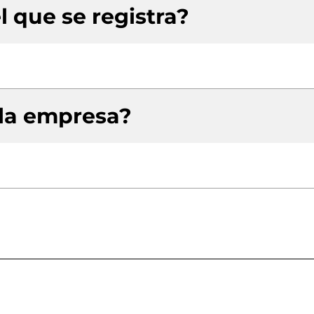
l que se registra?
 la empresa?