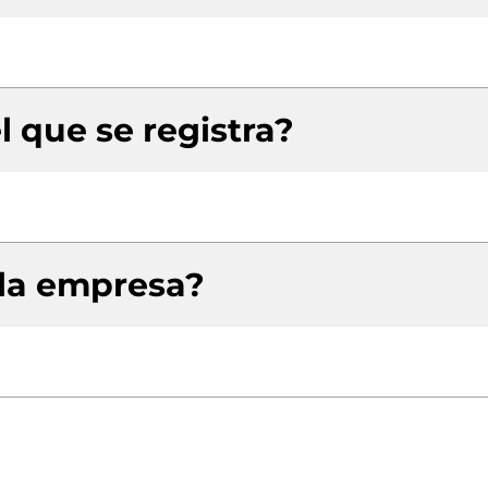
l que se registra?
 la empresa?