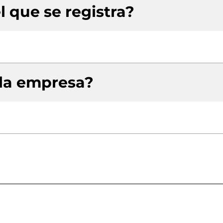
l que se registra?
 la empresa?