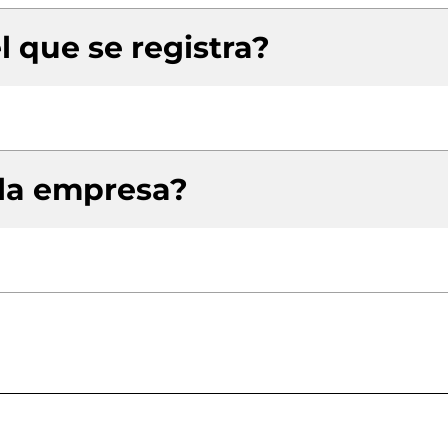
l que se registra?
 la empresa?