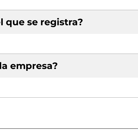
l que se registra?
 la empresa?