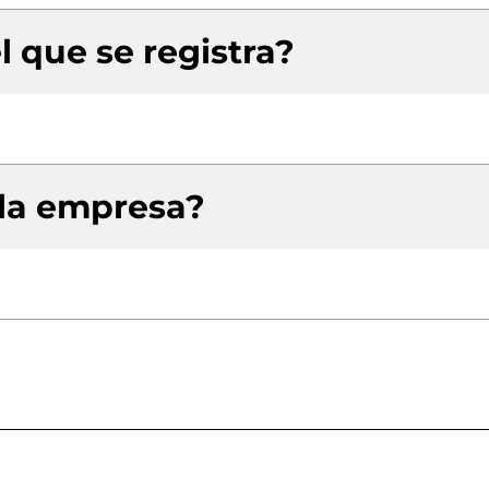
l que se registra?
 la empresa?