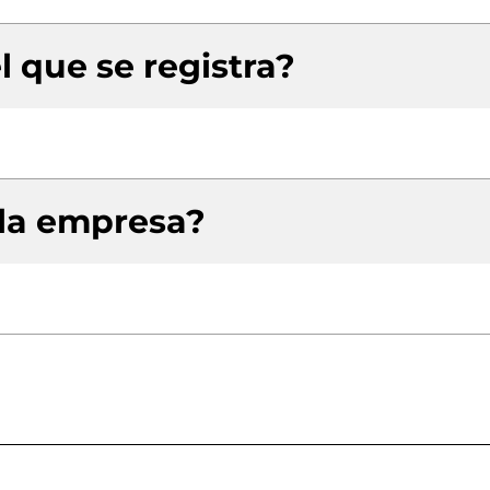
l que se registra?
 la empresa?