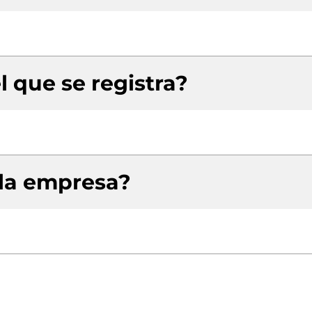
l que se registra?
 la empresa?