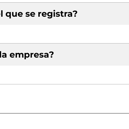
l que se registra?
 la empresa?