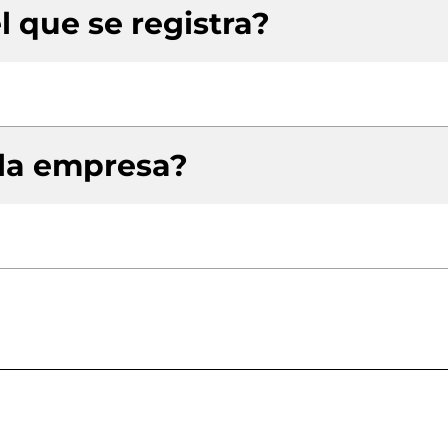
l que se registra?
 la empresa?