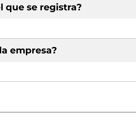
l que se registra?
 la empresa?