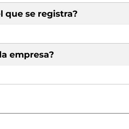
l que se registra?
 la empresa?