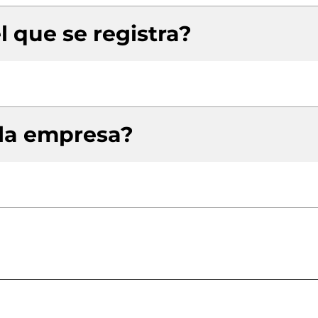
l que se registra?
 la empresa?