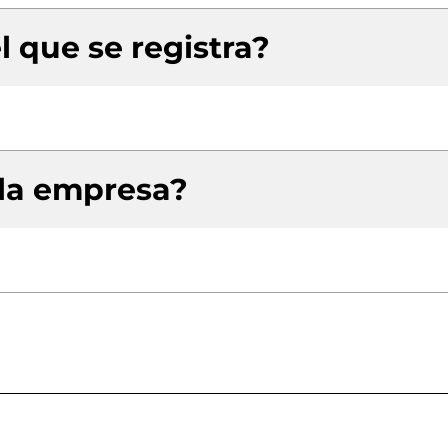
l que se registra?
 la empresa?