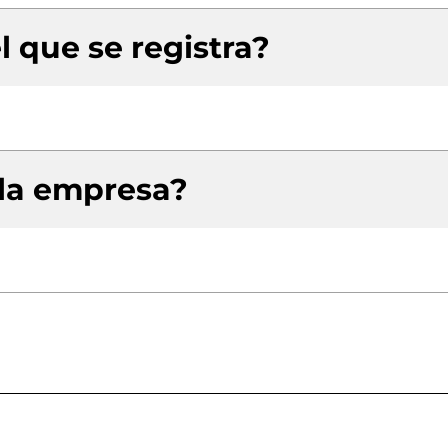
l que se registra?
 la empresa?