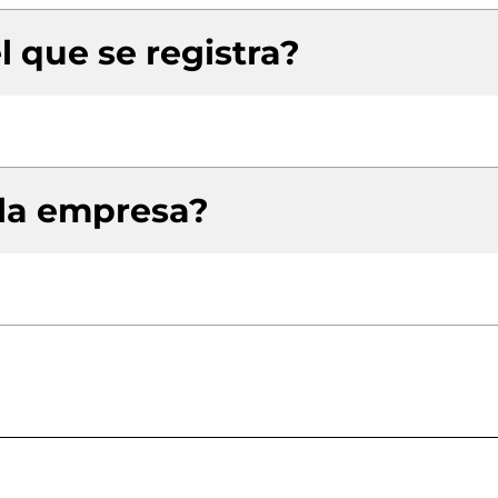
l que se registra?
 la empresa?