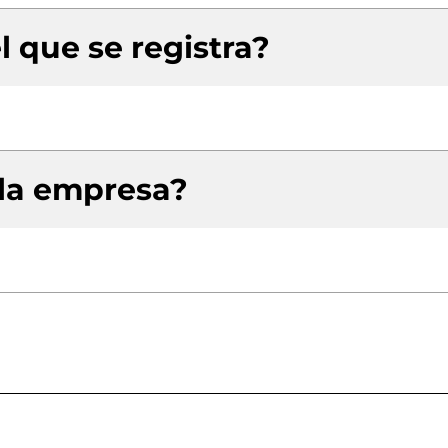
l que se registra?
 la empresa?