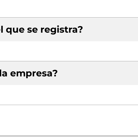
l que se registra?
 la empresa?