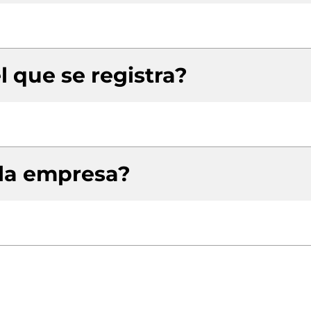
l que se registra?
 la empresa?