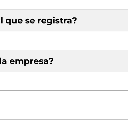
l que se registra?
 la empresa?