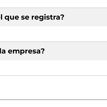
l que se registra?
 la empresa?