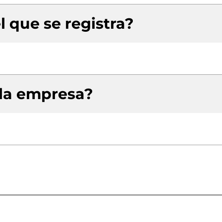
l que se registra?
 la empresa?