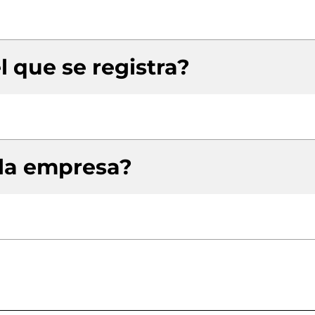
l que se registra?
 la empresa?