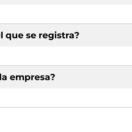
l que se registra?
 la empresa?