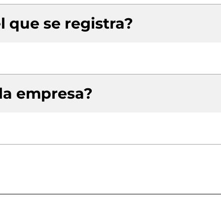
l que se registra?
 la empresa?