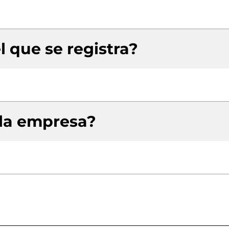
l que se registra?
 la empresa?