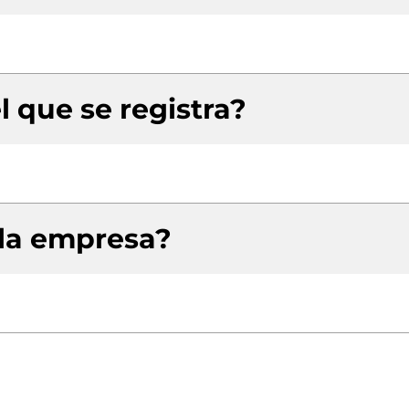
l que se registra?
 la empresa?