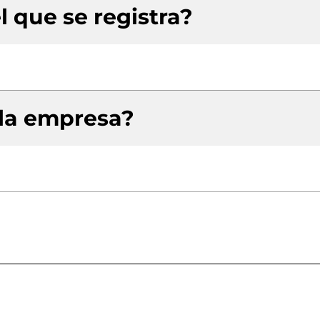
l que se registra?
 la empresa?