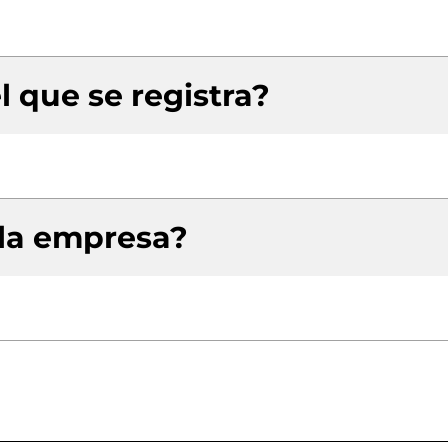
l que se registra?
 la empresa?