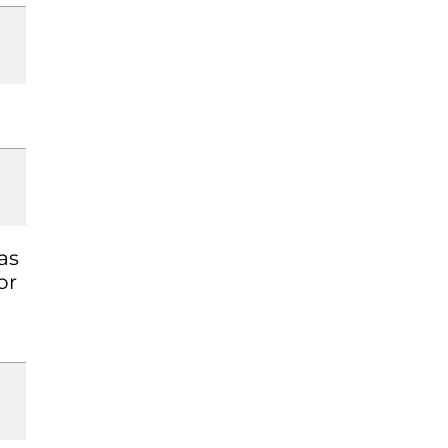
as
or