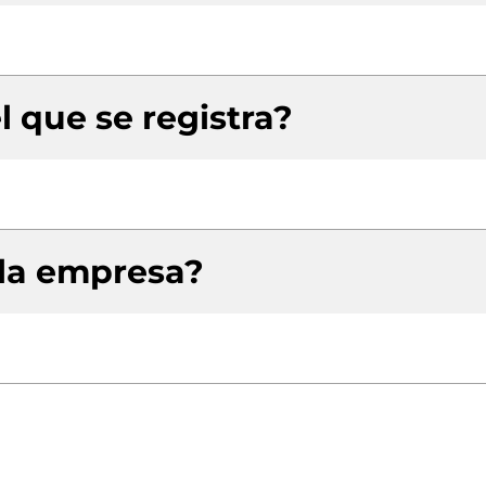
l que se registra?
 la empresa?