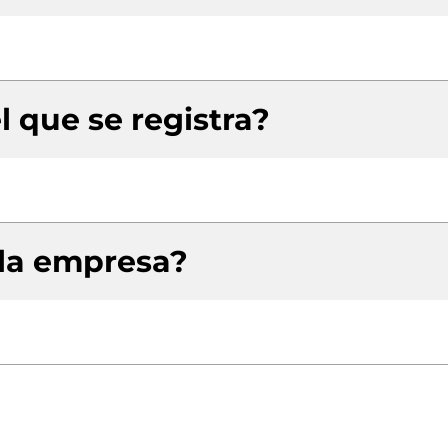
l que se registra?
 la empresa?