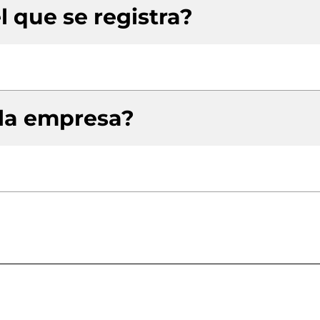
l que se registra?
 la empresa?