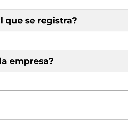
l que se registra?
 la empresa?